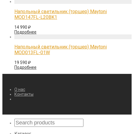
Напольный светильник (торшер) Maytoni
MOD147FL-L20BK1
14 990
₽
Подробнее
Напольный светильник (торшер) Maytoni
MOD013FL-01W
19 590
₽
Подробнее
О нас
Контакты
Каталог