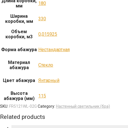
Длина коробки,
180
мм
Ширина
330
коробки, мм
Объем
0,015925
коробки, м3
Форма абажура
Нестандартная
Материал
Стекло
абажура
Цвет абажура
Янтарный
Высота
115
абажура (мм)
SKU:
FR5121WL-02G
Category:
Настенный светильник (бра)
Related products