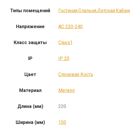
Типы помещений
Гостиная,Спальня,Детская,Кабин
Напряжение
AC 220-240
Класс защиты
Class1
IP
IP 20
Цвет
Слоновая Кость
Материал
Металл
Длина (мм)
220
Ширина (мм)
150