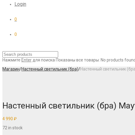
Login
0
0
Нажмите
Enter
для поиска
Показаны все товары:
No products found
Магазин
/
Настенный светильник (бра)
/
Настенный светильник (бр
Настенный светильник (бра) May
4 990
₽
72 in stock