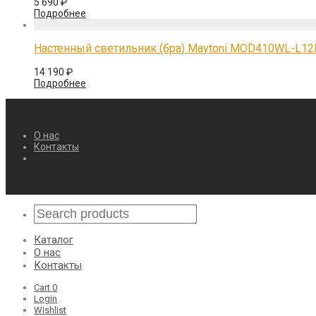
5 690
₽
Подробнее
Настенный светильник (бра) Maytoni MOD410WL-L1
14 190
₽
Подробнее
О нас
Контакты
Каталог
О нас
Контакты
Cart
0
Login
Wishlist