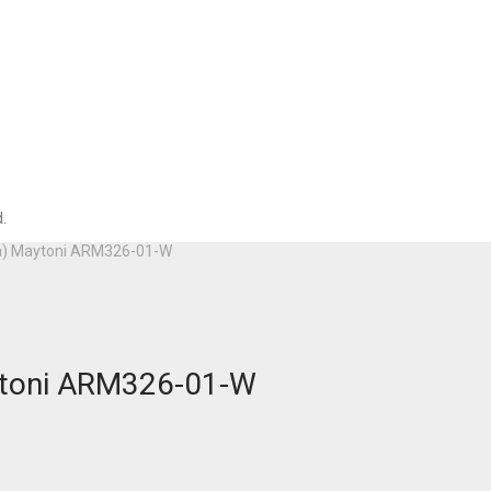
.
а) Maytoni ARM326-01-W
toni ARM326-01-W