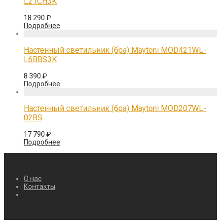
L21CH3K
18 290
₽
Подробнее
Настенный светильник (бра) Maytoni MOD421WL-
L6BBS3K
8 390
₽
Подробнее
Настенный светильник (бра) Maytoni MOD207WL-
02BS
17 790
₽
Подробнее
О нас
Контакты