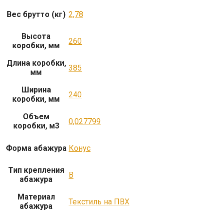
Вес брутто (кг)
2,78
Высота
260
коробки, мм
Длина коробки,
385
мм
Ширина
240
коробки, мм
Объем
0,027799
коробки, м3
Форма абажура
Конус
Тип крепления
B
абажура
Материал
Текстиль на ПВХ
абажура