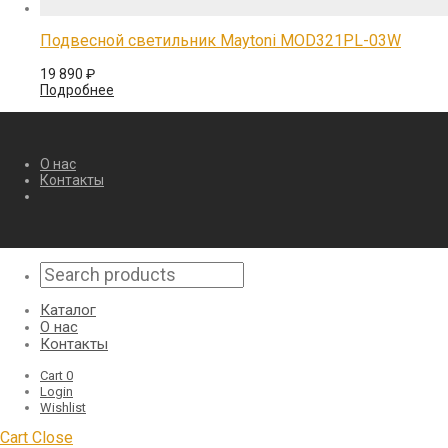
Подвесной светильник Maytoni MOD321PL-03W
19 890
₽
Подробнее
О нас
Контакты
Каталог
О нас
Контакты
Cart
0
Login
Wishlist
Cart
Close