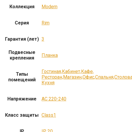
Коллекция
Modern
Серия
Rim
Гарантия (лет)
3
Подвесные
Планка
крепления
Гостиная,Кабинет,Кафе,
Типы
Ресторан,Магазин,Офис,Спальня,Столов
помещений
Кухня
Напряжение
AC 220-240
Класс защиты
Class1
IP
IP 20