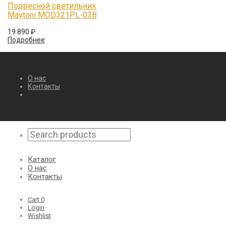
Подвесной светильник
Maytoni MOD321PL-03B
19 890
₽
Подробнее
О нас
Контакты
Каталог
О нас
Контакты
Cart
0
Login
Wishlist