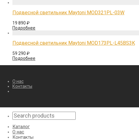
Подвесной светильник Maytoni MOD321PL-03W
19 890
₽
Подробнее
Подвесной светильник Maytoni MOD173PL-L45BS3K
59 290
₽
Подробнее
О нас
Контакты
Каталог
О нас
Контакты