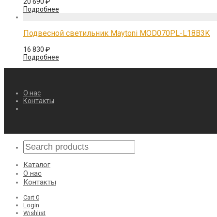
20 690
₽
Подробнее
Подвесной светильник Maytoni MOD070PL-L18B3K
16 830
₽
Подробнее
О нас
Контакты
Каталог
О нас
Контакты
Cart
0
Login
Wishlist