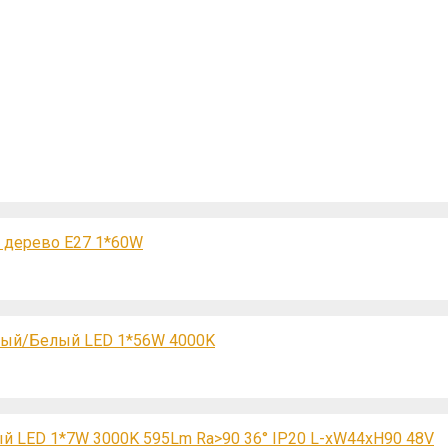
е дерево E27 1*60W
стый/Белый LED 1*56W 4000K
й LED 1*7W 3000K 595Lm Ra>90 36° IP20 L-xW44xH90 48V