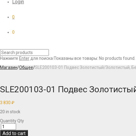
Login
0
0
Нажмите
Enter
для поиска
Показаны все товары:
No products found.
Магазин
/
Общее
/
SLE200103-01 Подвес Золотистый/Золотистый, Б
SLE200103-01 Подвес Золотисты
3 830
₽
20 in stock
Quantity
Qty
Add to cart