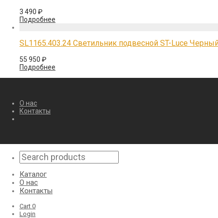
3 490
₽
Подробнее
SL1165.403.24 Светильник подвесной ST-Luce Черны
55 950
₽
Подробнее
О нас
Контакты
Каталог
О нас
Контакты
Cart
0
Login